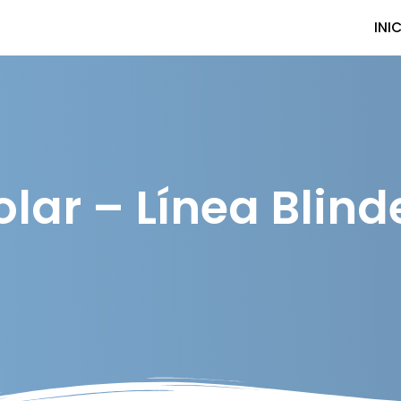
INI
olar – Línea Blind