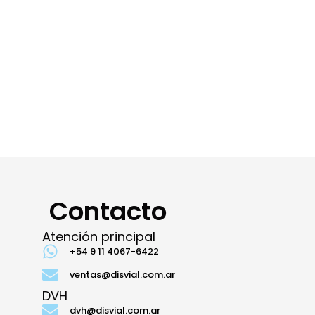
Contacto
Atención principal
+54 9 11 4067-6422
ventas@disvial.com.ar
DVH
dvh@disvial.com.ar