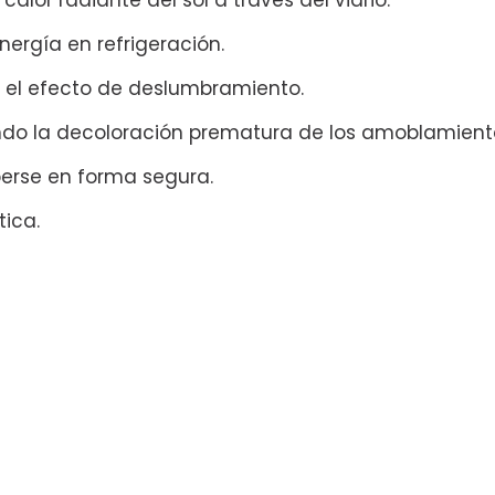
alor radiante del sol a través del vidrio.
ergía en refrigeración.
y el efecto de deslumbramiento.
tando la decoloración prematura de los amoblamient
perse en forma segura.
tica.